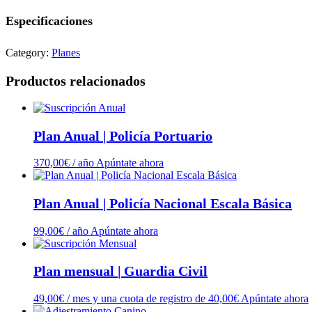
cantidad
Especificaciones
Category:
Planes
Productos relacionados
Plan Anual | Policía Portuario
370,00
€
/ año
Apúntate ahora
Plan Anual | Policía Nacional Escala Básica
99,00
€
/ año
Apúntate ahora
Plan mensual | Guardia Civil
49,00
€
/ mes y una cuota de registro de
40,00
€
Apúntate ahora