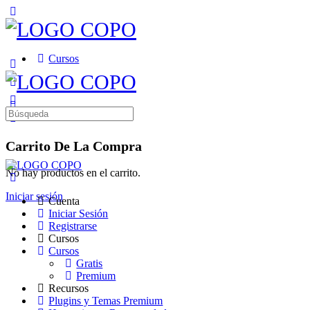
Toggle
Side
Panel
Cursos
More
options
Búsqueda
de:
Carrito De La Compra
No hay productos en el carrito.
Iniciar sesión
Cuenta
Iniciar Sesión
Registrarse
Cursos
Cursos
Gratis
Premium
Recursos
Plugins y Temas Premium