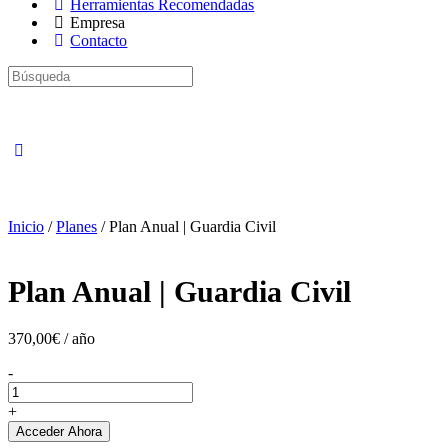
Herramientas Recomendadas
Empresa
Contacto
Búsqueda
de:
Close
search
Inicio
/
Planes
/ Plan Anual | Guardia Civil
Plan Anual | Guardia Civil
370,00
€
/ año
Plan
-
Anual
|
+
Guardia
Acceder Ahora
Civil